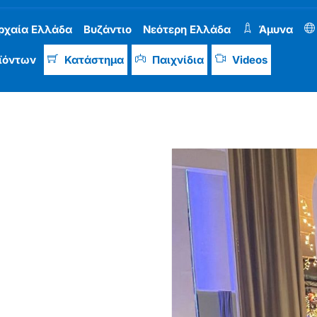
ρχαία Ελλάδα
Βυζάντιο
Νεότερη Ελλάδα
Άμυνα
ϊόντων
Κατάστημα
Παιχνίδια
Videos