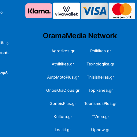
το
OramaMedia Network
ίδες.
Agrotikes.gr
Politikes.gr
τικά
,
Athlitikes.gr
Texnologika.gr
ισμό
AutoMotoPlus.gr
Thisishellas.gr
GnosiGiaOlous.gr
Topikanea.gr
GoneisPlus.gr
TourismosPlus.gr
Kultura.gr
TVnea.gr
Loatki.gr
Upnow.gr