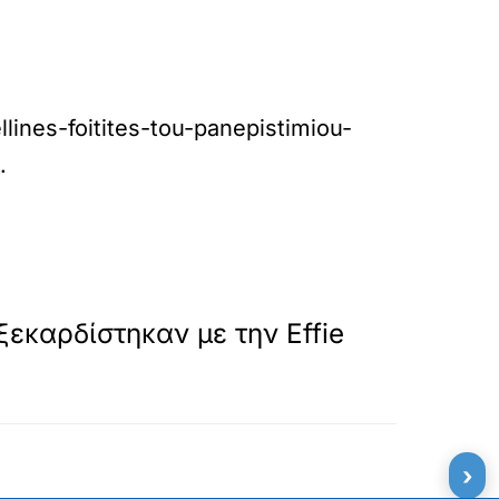
ines-foitites-tou-panepistimiou-
.
»
ΕΠΟΜΕΝΟ
ξεκαρδίστηκαν με την Effie
›