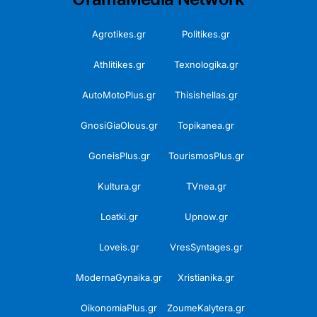
Agrotikes.gr
Politikes.gr
Athlitikes.gr
Texnologika.gr
AutoMotoPlus.gr
Thisishellas.gr
GnosiGiaOlous.gr
Topikanea.gr
GoneisPlus.gr
TourismosPlus.gr
Kultura.gr
TVnea.gr
Loatki.gr
Upnow.gr
Loveis.gr
VresSyntages.gr
ModernaGynaika.gr
Xristianika.gr
OikonomiaPlus.gr
ZoumeKalytera.gr