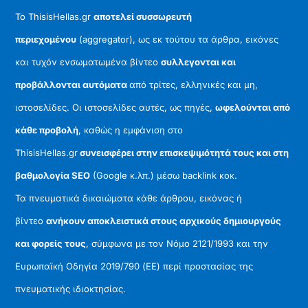
Το ThisisHellas.gr
αποτελεί συσσωρευτή
περιεχομένου
(aggregator), ως εκ τούτου τα άρθρα, εικόνες
και τυχόν ενσωματωμένα βίντεο
συλλεγονται και
προβάλλονται αυτόματα
από τρίτες, ελληνικές και μη,
ιστοσελίδες. Οι ιστοσελίδες αυτές, ως πηγές,
ωφελούνται από
κάθε προβολή
, καθώς η εμφάνιση στο
ThisisHellas.gr
συνεισφέρει στην επισκεψιμότητά τους και στη
βαθμολογία SEO
(Google κ.λπ.) μέσω backlink κοκ.
Τα πνευματικά δικαιώματα κάθε άρθρου, εικόνας ή
βίντεο
ανήκουν αποκλειστικά στους αρχικούς δημιουργούς
και φορείς τους
, σύμφωνα με τον Νόμο 2121/1993 και την
Ευρωπαϊκή Οδηγία 2019/790 (ΕΕ) περί προστασίας της
πνευματικής ιδιοκτησίας.