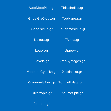
AutoMotoPlus.gr
Thisishellas.gr
GnosiGiaOlous.gr
Topikanea.gr
GoneisPlus.gr
TourismosPlus.gr
Kultura.gr
TVnea.gr
Loatki.gr
Upnow.gr
Loveis.gr
VresSyntages.gr
ModernaGynaika.gr
Xristianika.gr
OikonomiaPlus.gr
ZoumeKalytera.gr
Oikotropia.gr
ZoumeSpiti.gr
Perepet.gr