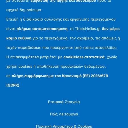
με αυτόματη
εμφάνιση της πηγής και συνδέσμου
προς το
αρχικό δημοσίευμα.
Επειδή η διαδικασία συλλογής και εμφάνισης περιεχομένου
είναι
πλήρως αυτοματοποιημένη
, το ThisisHellas.gr
δεν φέρει
καμία ευθύνη
για το περιεχόμενο, την ακρίβεια, τις απόψεις ή
τυχόν παραβιάσεις που προέρχονται από τρίτες ιστοσελίδες.
Η επισκεψιμότητα μετριέται με
cookieless στατιστικά
, χωρίς
χρήση cookies ή αποθήκευση προσωπικών δεδομένων,
σε
πλήρη συμμόρφωση με τον Κανονισμό (ΕΕ) 2016/679
(GDPR)
.
Εταιρικά Στοιχεία
Πώς Λειτουργεί
Πολιτική Απορρήτου & Cookies