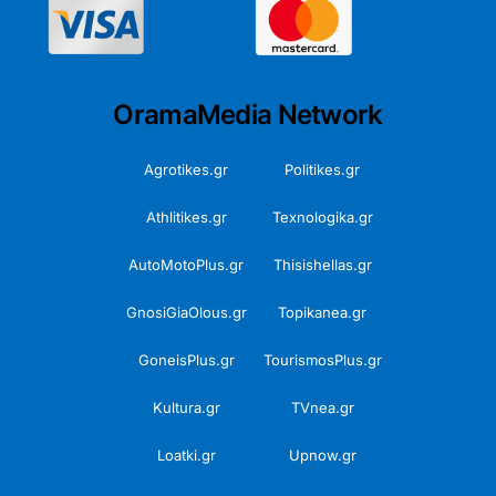
OramaMedia Network
Agrotikes.gr
Politikes.gr
Athlitikes.gr
Texnologika.gr
AutoMotoPlus.gr
Thisishellas.gr
GnosiGiaOlous.gr
Topikanea.gr
GoneisPlus.gr
TourismosPlus.gr
Kultura.gr
TVnea.gr
Loatki.gr
Upnow.gr