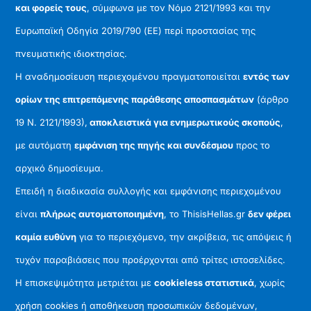
και φορείς τους
, σύμφωνα με τον Νόμο 2121/1993 και την
Ευρωπαϊκή Οδηγία 2019/790 (ΕΕ) περί προστασίας της
πνευματικής ιδιοκτησίας.
Η αναδημοσίευση περιεχομένου πραγματοποιείται
εντός των
ορίων της επιτρεπόμενης παράθεσης αποσπασμάτων
(άρθρο
19 Ν. 2121/1993),
αποκλειστικά για ενημερωτικούς σκοπούς
,
με αυτόματη
εμφάνιση της πηγής και συνδέσμου
προς το
αρχικό δημοσίευμα.
Επειδή η διαδικασία συλλογής και εμφάνισης περιεχομένου
είναι
πλήρως αυτοματοποιημένη
, το ThisisHellas.gr
δεν φέρει
καμία ευθύνη
για το περιεχόμενο, την ακρίβεια, τις απόψεις ή
τυχόν παραβιάσεις που προέρχονται από τρίτες ιστοσελίδες.
Η επισκεψιμότητα μετριέται με
cookieless στατιστικά
, χωρίς
χρήση cookies ή αποθήκευση προσωπικών δεδομένων,