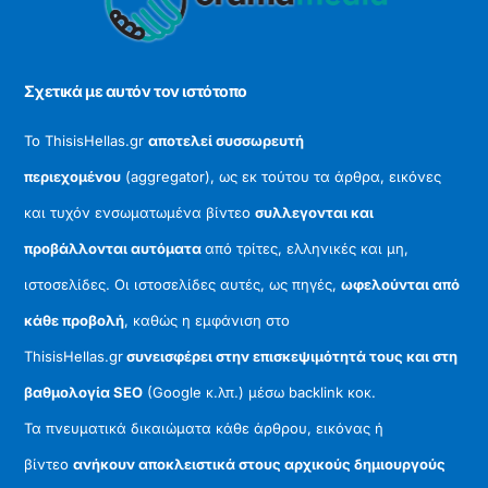
Top
Σχετικά με αυτόν τον ιστότοπο
Το ThisisHellas.gr
αποτελεί συσσωρευτή
περιεχομένου
(aggregator), ως εκ τούτου τα άρθρα, εικόνες
και τυχόν ενσωματωμένα βίντεο
συλλεγονται και
προβάλλονται αυτόματα
από τρίτες, ελληνικές και μη,
ιστοσελίδες. Οι ιστοσελίδες αυτές, ως πηγές,
ωφελούνται από
κάθε προβολή
, καθώς η εμφάνιση στο
ThisisHellas.gr
συνεισφέρει στην επισκεψιμότητά τους και στη
βαθμολογία SEO
(Google κ.λπ.) μέσω backlink κοκ.
Τα πνευματικά δικαιώματα κάθε άρθρου, εικόνας ή
βίντεο
ανήκουν αποκλειστικά στους αρχικούς δημιουργούς