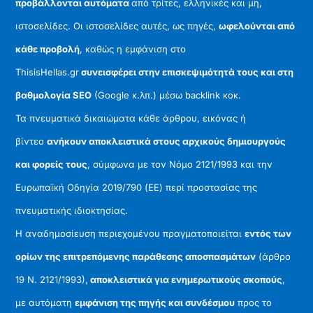
προβάλλονται αυτόματα
από τρίτες, ελληνικές και μη,
ιστοσελίδες. Οι ιστοσελίδες αυτές, ως πηγές,
ωφελούνται από
κάθε προβολή
, καθώς η εμφάνιση στο
ThisisHellas.gr
συνεισφέρει στην επισκεψιμότητά τους και στη
βαθμολογία SEO
(Google κ.λπ.) μέσω backlink κοκ.
Τα πνευματικά δικαιώματα κάθε άρθρου, εικόνας ή
βίντεο
ανήκουν αποκλειστικά στους αρχικούς δημιουργούς
και φορείς τους
, σύμφωνα με τον Νόμο 2121/1993 και την
Ευρωπαϊκή Οδηγία 2019/790 (ΕΕ) περί προστασίας της
πνευματικής ιδιοκτησίας.
Η αναδημοσίευση περιεχομένου πραγματοποιείται
εντός των
ορίων της επιτρεπόμενης παράθεσης αποσπασμάτων
(άρθρο
19 Ν. 2121/1993),
αποκλειστικά για ενημερωτικούς σκοπούς
,
με αυτόματη
εμφάνιση της πηγής και συνδέσμου
προς το