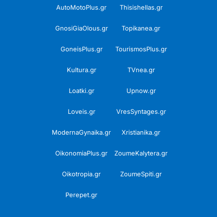
AutoMotoPlus.gr
Thisishellas.gr
GnosiGiaOlous.gr
Topikanea.gr
GoneisPlus.gr
TourismosPlus.gr
Kultura.gr
TVnea.gr
Loatki.gr
Upnow.gr
Loveis.gr
VresSyntages.gr
ModernaGynaika.gr
Xristianika.gr
OikonomiaPlus.gr
ZoumeKalytera.gr
Oikotropia.gr
ZoumeSpiti.gr
Perepet.gr