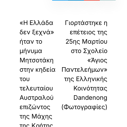
«
»
ΠΡΟΗΓΟΥΜΕΝΟ
ΕΠΟΜΕΝΟ
«Η Ελλάδα
Γιορτάστηκε η
δεν ξεχνά»
επέτειος της
ήταν το
25ης Μαρτίου
μήνυμα
στο Σχολείο
Μητσοτάκη
«Άγιος
στην κηδεία
Παντελεήμων»
του
της Ελληνικής
τελευταίου
Κοινότητας
Αυστραλού
Dandenong
επιζώντος
(Φωτογραφίες)
της Μάχης
της Κρήτης