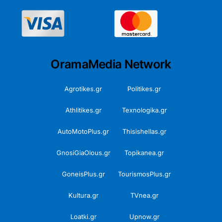
OramaMedia Network
Agrotikes.gr
Politikes.gr
Athlitikes.gr
Texnologika.gr
AutoMotoPlus.gr
Thisishellas.gr
GnosiGiaOlous.gr
Topikanea.gr
GoneisPlus.gr
TourismosPlus.gr
Kultura.gr
TVnea.gr
Loatki.gr
Upnow.gr