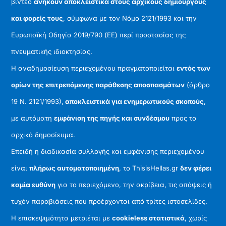
βίντεο
ανήκουν αποκλειστικά στους αρχικούς δημιουργούς
και φορείς τους
, σύμφωνα με τον Νόμο 2121/1993 και την
Ευρωπαϊκή Οδηγία 2019/790 (ΕΕ) περί προστασίας της
πνευματικής ιδιοκτησίας.
Η αναδημοσίευση περιεχομένου πραγματοποιείται
εντός των
ορίων της επιτρεπόμενης παράθεσης αποσπασμάτων
(άρθρο
19 Ν. 2121/1993),
αποκλειστικά για ενημερωτικούς σκοπούς
,
με αυτόματη
εμφάνιση της πηγής και συνδέσμου
προς το
αρχικό δημοσίευμα.
Επειδή η διαδικασία συλλογής και εμφάνισης περιεχομένου
είναι
πλήρως αυτοματοποιημένη
, το ThisisHellas.gr
δεν φέρει
καμία ευθύνη
για το περιεχόμενο, την ακρίβεια, τις απόψεις ή
τυχόν παραβιάσεις που προέρχονται από τρίτες ιστοσελίδες.
Η επισκεψιμότητα μετριέται με
cookieless στατιστικά
, χωρίς