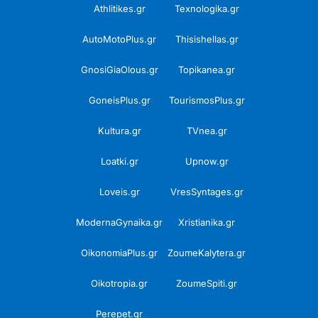
Athlitikes.gr
Texnologika.gr
AutoMotoPlus.gr
Thisishellas.gr
GnosiGiaOlous.gr
Topikanea.gr
GoneisPlus.gr
TourismosPlus.gr
Kultura.gr
TVnea.gr
Loatki.gr
Upnow.gr
Loveis.gr
VresSyntages.gr
ModernaGynaika.gr
Xristianika.gr
OikonomiaPlus.gr
ZoumeKalytera.gr
Oikotropia.gr
ZoumeSpiti.gr
Perepet.gr