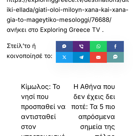
iki-ellada/giati-oloi-miloyn-xana-kai-xana-
gia-to-mageytiko-mesologgi/76688/
ανήκει στο
Exploring Greece TV
.
«
»
ΠΡΟΗΓΟΥΜΕΝΟ
ΕΠΟΜΕΝΟ
Κίμωλος: Το
Η Αθήνα που
νησί που
δεν έχεις δει
προσπαθεί να
ποτέ: Τα 5 πιο
αντισταθεί
απρόσμενα
στον
σημεία της