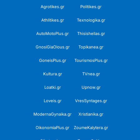
Agrotikes.gr
Politikes.gr
Athlitikes.gr
Texnologika.gr
AutoMotoPlus.gr
Thisishellas.gr
GnosiGiaOlous.gr
Topikanea.gr
GoneisPlus.gr
TourismosPlus.gr
Kultura.gr
TVnea.gr
Loatki.gr
Upnow.gr
Loveis.gr
VresSyntages.gr
ModernaGynaika.gr
Xristianika.gr
OikonomiaPlus.gr
ZoumeKalytera.gr