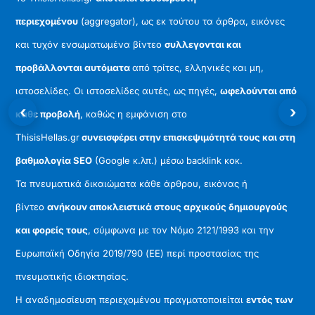
περιεχομένου
(aggregator), ως εκ τούτου τα άρθρα, εικόνες
και τυχόν ενσωματωμένα βίντεο
συλλεγονται και
προβάλλονται αυτόματα
από τρίτες, ελληνικές και μη,
ιστοσελίδες. Οι ιστοσελίδες αυτές, ως πηγές,
ωφελούνται από
‹
›
κάθε προβολή
, καθώς η εμφάνιση στο
ThisisHellas.gr
συνεισφέρει στην επισκεψιμότητά τους και στη
βαθμολογία SEO
(Google κ.λπ.) μέσω backlink κοκ.
Τα πνευματικά δικαιώματα κάθε άρθρου, εικόνας ή
βίντεο
ανήκουν αποκλειστικά στους αρχικούς δημιουργούς
και φορείς τους
, σύμφωνα με τον Νόμο 2121/1993 και την
Ευρωπαϊκή Οδηγία 2019/790 (ΕΕ) περί προστασίας της
πνευματικής ιδιοκτησίας.
Η αναδημοσίευση περιεχομένου πραγματοποιείται
εντός των