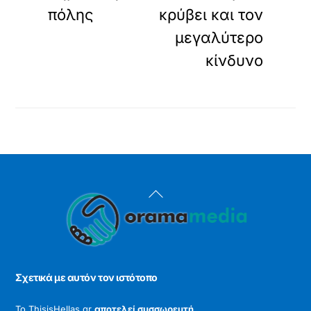
πόλης
κρύβει και τον
μεγαλύτερο
κίνδυνο
Back
To
Top
Σχετικά με αυτόν τον ιστότοπο
Το ThisisHellas.gr
αποτελεί συσσωρευτή