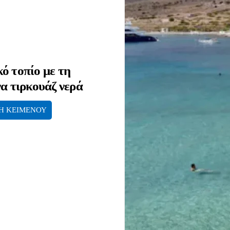
ό τοπίο με τη
α τιρκουάζ νερά
Η ΚΕΙΜΕΝΟΥ