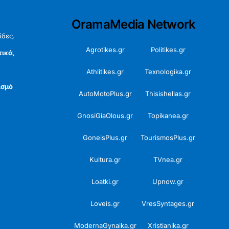
OramaMedia Network
ίδες.
Agrotikes.gr
Politikes.gr
τικά
,
Athlitikes.gr
Texnologika.gr
ισμό
AutoMotoPlus.gr
Thisishellas.gr
GnosiGiaOlous.gr
Topikanea.gr
GoneisPlus.gr
TourismosPlus.gr
Kultura.gr
TVnea.gr
Loatki.gr
Upnow.gr
Loveis.gr
VresSyntages.gr
ModernaGynaika.gr
Xristianika.gr