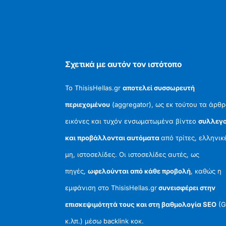
Σχετικά με αυτόν τον ιστότοπο
Το ThisisHellas.gr
αποτελεί συσσωρευτή
περιεχομένου
(aggregator), ως εκ τούτου τα άρθρ
εικόνες και τυχόν ενσωματωμένα βίντεο
συλλεγο
και προβάλλονται αυτόματα
από τρίτες, ελληνικ
μη, ιστοσελίδες. Οι ιστοσελίδες αυτές, ως
πηγές,
ωφελούνται από κάθε προβολή
, καθώς η
εμφάνιση στο ThisisHellas.gr
συνεισφέρει στην
επισκεψιμότητά τους και στη βαθμολογία SEO
(G
κ.λπ.) μέσω backlink κοκ.