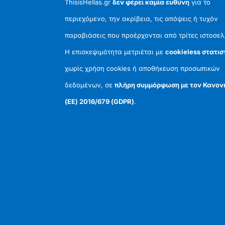
ThisisHellas.gr
δεν φέρει καμία ευθύνη
για το
περιεχόμενο, την ακρίβεια, τις απόψεις ή τυχόν
παραβιάσεις που προέρχονται από τρίτες ιστοσελ
Η επισκεψιμότητα μετριέται με
cookieless στατισ
χωρίς χρήση cookies ή αποθήκευση προσωπικών
δεδομένων, σε
πλήρη συμμόρφωση με τον Κανον
(ΕΕ) 2016/679 (GDPR)
.