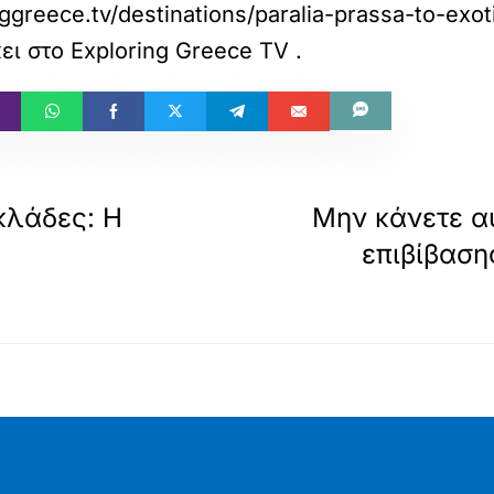
nggreece.tv/destinations/paralia-prassa-to-exo
ει στο
Exploring Greece TV
.
κλάδες: Η
Μην κάνετε α
επιβίβασης