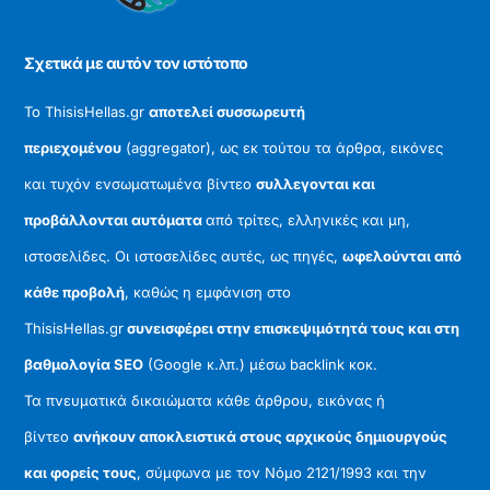
Top
Σχετικά με αυτόν τον ιστότοπο
Το ThisisHellas.gr
αποτελεί συσσωρευτή
περιεχομένου
(aggregator), ως εκ τούτου τα άρθρα, εικόνες
και τυχόν ενσωματωμένα βίντεο
συλλεγονται και
προβάλλονται αυτόματα
από τρίτες, ελληνικές και μη,
ιστοσελίδες. Οι ιστοσελίδες αυτές, ως πηγές,
ωφελούνται από
κάθε προβολή
, καθώς η εμφάνιση στο
ThisisHellas.gr
συνεισφέρει στην επισκεψιμότητά τους και στη
βαθμολογία SEO
(Google κ.λπ.) μέσω backlink κοκ.
Τα πνευματικά δικαιώματα κάθε άρθρου, εικόνας ή
βίντεο
ανήκουν αποκλειστικά στους αρχικούς δημιουργούς
και φορείς τους
, σύμφωνα με τον Νόμο 2121/1993 και την