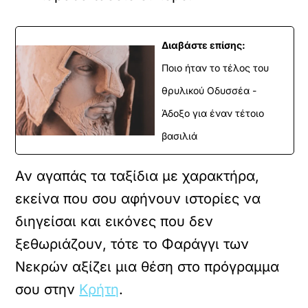
Διαβάστε επίσης:
όρτωση
ouTube
Ποιο ήταν το τέλος του
βίντεο
θρυλικού Οδυσσέα -
Άδοξο για έναν τέτοιο
Κ
ά
βασιλιά
ν
τ
ε
Αν αγαπάς τα ταξίδια με χαρακτήρα,
κ
εκείνα που σου αφήνουν ιστορίες να
λ
ι
διηγείσαι και εικόνες που δεν
κ
γ
ξεθωριάζουν, τότε το Φαράγγι των
ι
Νεκρών αξίζει μια θέση στο πρόγραμμα
α
ν
σου στην
Κρήτη
.
α
ε