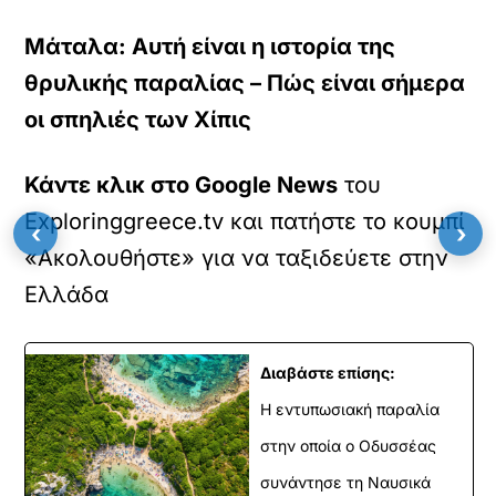
T
u
Μάταλα: Αυτή είναι η ιστορία της
b
e
θρυλικής παραλίας – Πώς είναι σήμερα
β
ί
οι σπηλιές των Χίπις
ν
τ
ε
Κάντε κλικ στο Google News
του
ο
Εxploringgreece.tv και πατήστε το κουμπί
.
‹
›
«Ακολουθήστε» για να ταξιδεύετε στην
Ελλάδα
Διαβάστε επίσης:
Η εντυπωσιακή παραλία
στην οποία ο Οδυσσέας
συνάντησε τη Ναυσικά