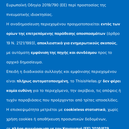
Ευρωπαϊκή Οδηγία 2019/790 (ΕΕ) περί προστασίας της
πνευματικής ιδιοκτησίας.
Η αναδημοσίευση περιεχομένου πραγματοποιείται
εντός των
ορίων της επιτρεπόμενης παράθεσης αποσπασμάτων
(άρθρο
19 Ν. 2121/1993),
αποκλειστικά για ενημερωτικούς σκοπούς
,
με αυτόματη
εμφάνιση της πηγής και συνδέσμου
προς το
αρχικό δημοσίευμα.
Επειδή η διαδικασία συλλογής και εμφάνισης περιεχομένου
είναι
πλήρως αυτοματοποιημένη
, το ThisisHellas.gr
δεν φέρει
καμία ευθύνη
για το περιεχόμενο, την ακρίβεια, τις απόψεις ή
τυχόν παραβιάσεις που προέρχονται από τρίτες ιστοσελίδες.
Η επισκεψιμότητα μετριέται με
cookieless στατιστικά
, χωρίς
χρήση cookies ή αποθήκευση προσωπικών δεδομένων,
σε
πλήρη συμμόρφωση με τον Κανονισμό (ΕΕ) 2016/679