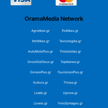
OramaMedia Network
Agrotikes.gr
Politikes.gr
Athlitikes.gr
Texnologika.gr
AutoMotoPlus.gr
Thisishellas.gr
GnosiGiaOlous.gr
Topikanea.gr
GoneisPlus.gr
TourismosPlus.gr
Kultura.gr
TVnea.gr
Loatki.gr
Upnow.gr
Loveis.gr
VresSyntages.gr