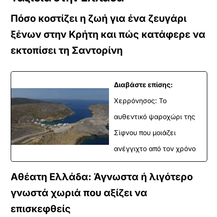
ε
α
Πόσο κοστίζει η ζωή για ένα ζευγάρι
υ
ξένων στην Κρήτη και πώς κατάφερε να
τ
ό
εκτοπίσει τη Σαντορίνη
τ
ο
ε
ν
Διαβάστε επίσης:
σ
Χερρόνησος: Το
ω
μ
αυθεντικό ψαροχώρι της
α
τ
Σίφνου που μοιάζει
ω
ανέγγιχτο από τον χρόνο
μ
έ
ν
Αθέατη Ελλάδα: Άγνωστα ή λιγότερο
ο
Y
γνωστά χωριά που αξίζει να
o
επισκεφθείς
u