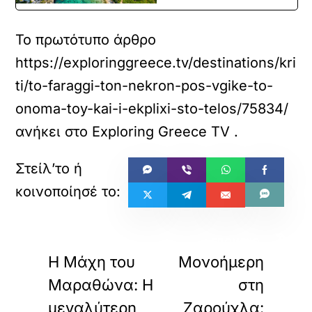
Το πρωτότυπο άρθρο
https://exploringgreece.tv/destinations/kri
ti/to-faraggi-ton-nekron-pos-vgike-to-
onoma-toy-kai-i-ekplixi-sto-telos/75834/
ανήκει στο
Exploring Greece TV
.
«
»
ΠΡΟΗΓΟΥΜΕΝΟ
ΕΠΟΜΕΝΟ
Η Μάχη του
Μονοήμερη
Μαραθώνα: Η
στη
μεγαλύτερη
Ζαρούχλα: