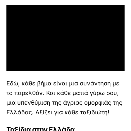
π
ι
τ
ρ
έ
ψ
ε
τ
ε
κ
α
ι
ν
α
Εδώ, κάθε βήμα είναι μια συνάντηση με
φ
το παρελθόν. Και κάθε ματιά γύρω σου,
ο
ρ
μια υπενθύμιση της άγριας ομορφιάς της
τ
ώ
Ελλάδας. Αξίζει για κάθε ταξιδιώτη!
σ
ε
Ταξίδια στην Ελλάδα
τ