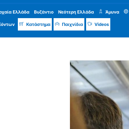
ρχαία Ελλάδα
Βυζάντιο
Νεότερη Ελλάδα
Άμυνα
ϊόντων
Κατάστημα
Παιχνίδια
Videos