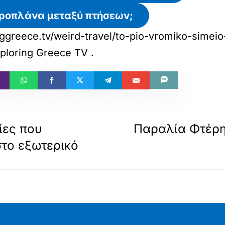
εροπλάνα μεταξύ πτήσεων;
inggreece.tv/weird-travel/to-pio-vromiko-simei
ploring Greece TV
.
ίες που
Παραλία Φτέρη
στο εξωτερικό