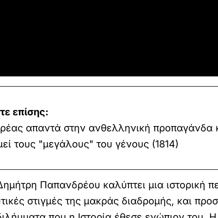
τε επίσης:
ερέας απαντά στην ανθελληνική προπαγάνδα 
εί τους "μεγάλους" του γένους (1814)
 Δημήτρη Παπανδρέου καλύπτει μια ιστορική π
υτικές στιγμές της μακράς διαδρομής, και πρ
διλήμματα που η Ιστορία έθεσε ενώπιον του. Η