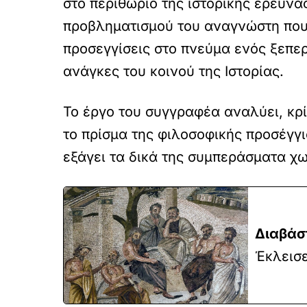
στο περιθώριο της ιστορικής έρευν
ν
ο
προβληματισμού του αναγνώστη που 
Y
προσεγγίσεις στο πνεύμα ενός ξεπε
o
u
ανάγκες του κοινού της Ιστορίας.
T
u
b
Το έργο του συγγραφέα αναλύει, κρί
e
β
το πρίσμα της φιλοσοφικής προσέγγισ
ί
εξάγει τα δικά της συμπεράσματα χω
ν
τ
ε
ο
.
Διαβάστ
Έκλεισε