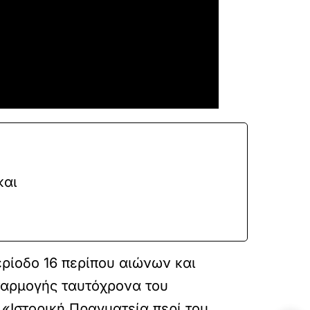
και
ερίοδο 16 περίπου αιώνων και
οσαρμογής ταυτόχρονα του
 «Ιστορική Πραγματεία περί του