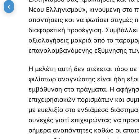
τ
‹
Νέου Ελληνισμού», κινούμενη στο πν
ώ
σ
απαντήσεις και να φωτίσει στιγμές 
ε
διαφορετική προσέγγιση. Συμβάλλει 
τ
ε
αξιολογήσεις μακριά από το παραμο
α
υ
επαναλαμβανόμενης εξύμνησης των
τ
ό
τ
Η μελέτη αυτή δεν στέκεται τόσο σ
ο
φιλίστωρ αναγνώστης είναι ήδη εξοι
ε
ν
εμβάθυνση στα πράγματα. Η αφήγηση
σ
ω
επιχειρησιακών πορισμάτων και συ
μ
με ευελιξία στο ενδιάμεσο διάστημα
α
τ
συνεχές γιατί επιχειρώντας να προσ
ω
μ
σήμερα αναπάντητες καθώς οι απαιτή
έ