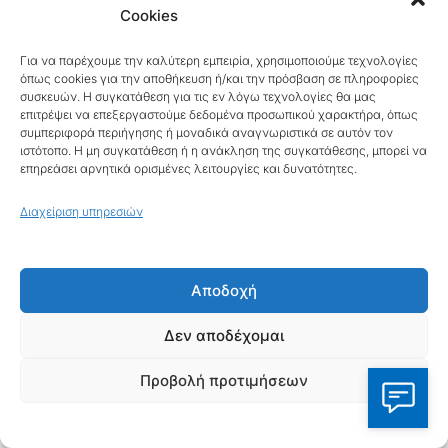
επιλογές γίνονται για να αναδείξουν
Cookies
διαφορετικές πολιτισμικές προσεγγίσεις
Για να παρέχουμε την καλύτερη εμπειρία, χρησιμοποιούμε τεχνολογίες
όπως cookies για την αποθήκευση ή/και την πρόσβαση σε πληροφορίες
και να δώσουν φωνή σε παραδοσιακά
συσκευών. Η συγκατάθεση για τις εν λόγω τεχνολογίες θα μας
υποεκπροσωπούμενες ομάδες.
επιτρέψει να επεξεργαστούμε δεδομένα προσωπικού χαρακτήρα, όπως
συμπεριφορά περιήγησης ή μοναδικά αναγνωριστικά σε αυτόν τον
ιστότοπο. Η μη συγκατάθεση ή η ανάκληση της συγκατάθεσης, μπορεί να
επηρεάσει αρνητικά ορισμένες λειτουργίες και δυνατότητες.
Αντιθέτως, οι επικριτές τονίζουν ότι
τέτοιες αλλαγές δεν πρέπει να γίνονται
Διαχείριση υπηρεσιών
εις βάρος της πολιτισμικής και ιστορικής
αλήθειας, ειδικά όταν αφορά
Αποδοχή
πολιτισμούς με τόσο βαθιά και
Δεν αποδέχομαι
καθοριστική επίδραση στην παγκόσμια
ιστορία, όπως ο ελληνικός και ο δυτικός
Προβολή προτιμήσεων
πολιτισμός.