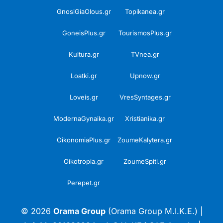
GnosiGiaOlous.gr
Topikanea.gr
GoneisPlus.gr
TourismosPlus.gr
Kultura.gr
TVnea.gr
Loatki.gr
Upnow.gr
Loveis.gr
VresSyntages.gr
ModernaGynaika.gr
Xristianika.gr
OikonomiaPlus.gr
ZoumeKalytera.gr
Oikotropia.gr
ZoumeSpiti.gr
Perepet.gr
© 2026
Orama Group
(Orama Group Μ.Ι.Κ.Ε.) |