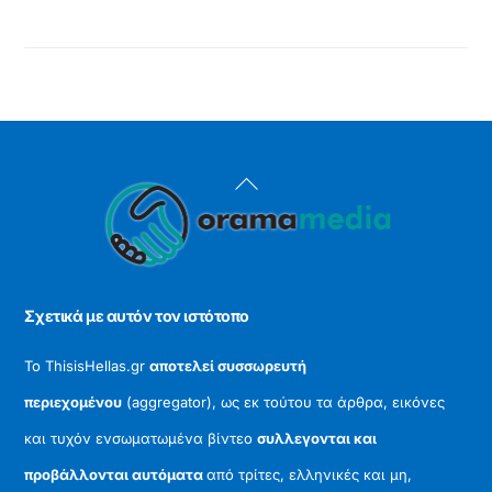
Y
o
u
T
u
b
e
β
Back
ί
ν
To
τ
Top
ε
ο
.
Σχετικά με αυτόν τον ιστότοπο
Το ThisisHellas.gr
αποτελεί συσσωρευτή
περιεχομένου
(aggregator), ως εκ τούτου τα άρθρα, εικόνες
και τυχόν ενσωματωμένα βίντεο
συλλεγονται και
προβάλλονται αυτόματα
από τρίτες, ελληνικές και μη,