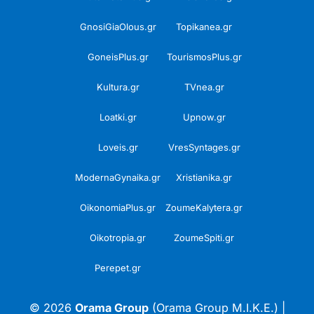
GnosiGiaOlous.gr
Topikanea.gr
GoneisPlus.gr
TourismosPlus.gr
Kultura.gr
TVnea.gr
Loatki.gr
Upnow.gr
Loveis.gr
VresSyntages.gr
ModernaGynaika.gr
Xristianika.gr
OikonomiaPlus.gr
ZoumeKalytera.gr
Oikotropia.gr
ZoumeSpiti.gr
Perepet.gr
© 2026
Orama Group
(Orama Group Μ.Ι.Κ.Ε.) |