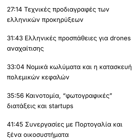
27:14
Τεχνικές προδιαγραφές των
ελληνικών προκηρύξεων
31:43
Ελληνικές προσπάθειες για drones
όρτωση
αναχαίτισης
ouTube
βίντεο
33:04
Νομικά κωλύματα και η κατασκευή
Κ
πολεμικών κεφαλών
ά
ν
τ
35:56
Καινοτομία, “φωτογραφικές”
ε
διατάξεις και startups
κ
λ
ι
41:45
Συνεργασίες με Πορτογαλία και
κ
γ
ξένα οικοσυστήματα
ι