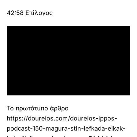
α
ν
42:58
Επίλογος
α
ε
π
ι
τ
ρ
έ
ψ
ε
τ
ε
κ
α
ι
ν
α
Το πρωτότυπο άρθρο
φ
https://doureios.com/doureios-ippos-
ο
ρ
podcast-150-magura-stin-lefkada-elkak-
τ
ώ