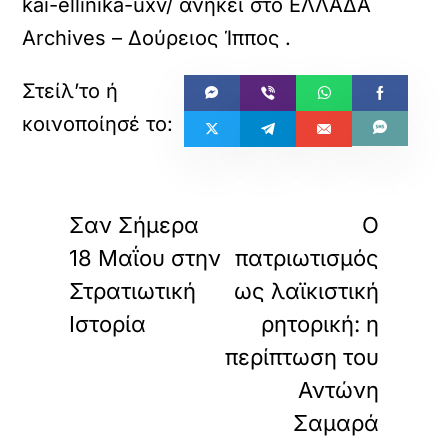
kai-ellinika-uxv/
ανήκει στο
ΕΛΛΑΔΑ
σ
Archives – Δούρειος Ίππος
.
ε
τ
ε
α
υ
τ
ό
«
»
τ
ΠΡΟΗΓΟΥΜΕΝΟ
ΕΠΟΜΕΝΟ
ο
ε
Σαν Σήμερα
Ο
ν
18 Μαΐου στην
πατριωτισμός
σ
ω
Στρατιωτική
ως λαϊκιστική
μ
Ιστορία
ρητορική: η
α
τ
περίπτωση του
ω
μ
Αντώνη
έ
Σαμαρά
ν
ο