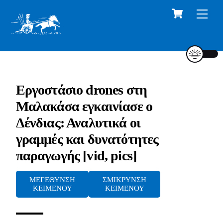
Cart
Skip
Me
to
content
Εργοστάσιο drones στη
Μαλακάσα εγκαινίασε ο
Δένδιας: Αναλυτικά οι
γραμμές και δυνατότητες
παραγωγής [vid, pics]
ΜΕΓΕΘΥΝΣΗ
ΣΜΙΚΡΥΝΣΗ
ΚΕΙΜΕΝΟΥ
ΚΕΙΜΕΝΟΥ