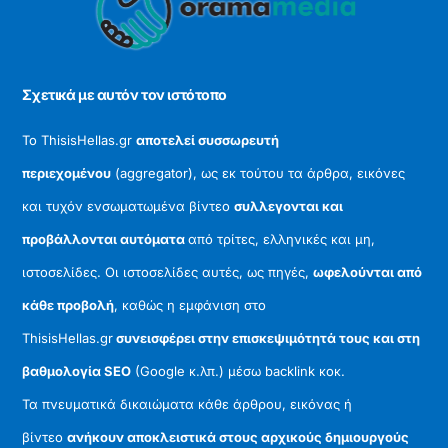
To
Top
Σχετικά με αυτόν τον ιστότοπο
Το ThisisHellas.gr
αποτελεί συσσωρευτή
περιεχομένου
(aggregator), ως εκ τούτου τα άρθρα, εικόνες
και τυχόν ενσωματωμένα βίντεο
συλλεγονται και
προβάλλονται αυτόματα
από τρίτες, ελληνικές και μη,
ιστοσελίδες. Οι ιστοσελίδες αυτές, ως πηγές,
ωφελούνται από
κάθε προβολή
, καθώς η εμφάνιση στο
ThisisHellas.gr
συνεισφέρει στην επισκεψιμότητά τους και στη
βαθμολογία SEO
(Google κ.λπ.) μέσω backlink κοκ.
Τα πνευματικά δικαιώματα κάθε άρθρου, εικόνας ή
βίντεο
ανήκουν αποκλειστικά στους αρχικούς δημιουργούς