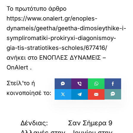
Το πρωτότυπο άρθρο
https://www.onalert.gr/enoples-
dynameis/geetha/geetha-dimosieythike-i-
sympliromatiki-prokiryxi-diagonismoy-
gia-tis-stratiotikes-scholes/677416/
ανήκει στο
ΕΝΟΠΛΕΣ ΔΥΝΑΜΕΙΣ –
OnAlert
.
«
»
ΠΡΟΗΓΟΥΜΕΝΟ
ΕΠΟΜΕΝΟ
Δένδιας:
Σαν Σήμερα 9
Αλλαγές στην
Ιουνίου στην