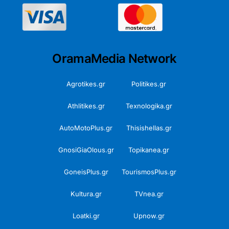
OramaMedia Network
Agrotikes.gr
Politikes.gr
Athlitikes.gr
Texnologika.gr
AutoMotoPlus.gr
Thisishellas.gr
GnosiGiaOlous.gr
Topikanea.gr
GoneisPlus.gr
TourismosPlus.gr
Kultura.gr
TVnea.gr
Loatki.gr
Upnow.gr