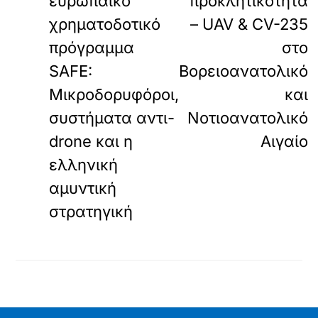
ευρωπαϊκό
προκλητικότητα
χρηματοδοτικό
– UAV & CV-235
πρόγραμμα
στο
SAFE:
Βορειοανατολικό
Μικροδορυφόροι,
και
συστήματα αντι-
Νοτιοανατολικό
drone και η
Αιγαίο
ελληνική
αμυντική
στρατηγική