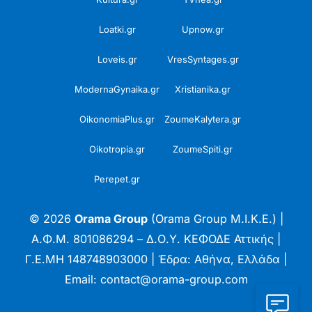
Loatki.gr
Upnow.gr
Loveis.gr
VresSyntages.gr
ModernaGynaika.gr
Xristianika.gr
OikonomiaPlus.gr
ZoumeKalytera.gr
Oikotropia.gr
ZoumeSpiti.gr
Perepet.gr
© 2026
Orama Group
(Orama Group Μ.Ι.Κ.Ε.) |
Α.Φ.Μ. 801086294 – Δ.Ο.Υ. ΚΕΦΟΔΕ Αττικής |
Γ.Ε.ΜΗ 148748903000 | Έδρα: Αθήνα, Ελλάδα |
Email: contact@orama-group.com