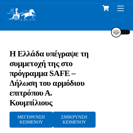
Cart
Skip
Me
to
content
Η Ελλάδα υπέγραψε τη
συμμετοχή της στο
πρόγραμμα SAFE –
Δήλωση του αρμόδιου
επιτρόπου Α.
Κουμπίλιους
ΜΕΓΕΘΥΝΣΗ
ΣΜΙΚΡΥΝΣΗ
ΚΕΙΜΕΝΟΥ
ΚΕΙΜΕΝΟΥ