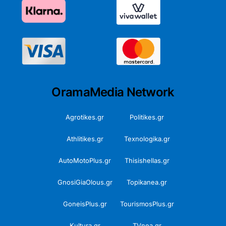
OramaMedia Network
Agrotikes.gr
Politikes.gr
Athlitikes.gr
Texnologika.gr
AutoMotoPlus.gr
Thisishellas.gr
GnosiGiaOlous.gr
Topikanea.gr
GoneisPlus.gr
TourismosPlus.gr
Kultura.gr
TVnea.gr