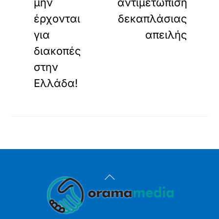
μην
αντιμετώπιση
έρχονται
δεκαπλάσιας
για
απειλής
διακοπές
στην
Ελλάδα!
Back
To
Top