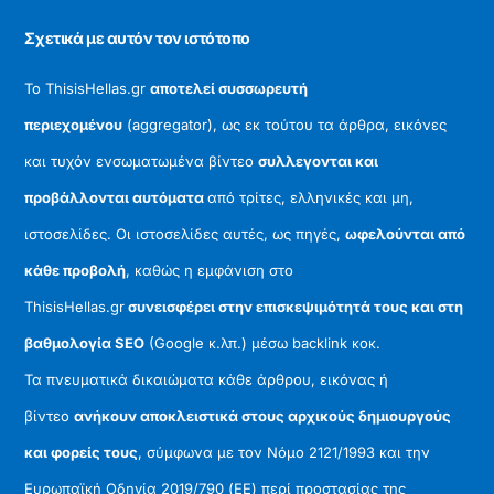
Σχετικά με αυτόν τον ιστότοπο
Το ThisisHellas.gr
αποτελεί συσσωρευτή
περιεχομένου
(aggregator), ως εκ τούτου τα άρθρα, εικόνες
και τυχόν ενσωματωμένα βίντεο
συλλεγονται και
προβάλλονται αυτόματα
από τρίτες, ελληνικές και μη,
ιστοσελίδες. Οι ιστοσελίδες αυτές, ως πηγές,
ωφελούνται από
κάθε προβολή
, καθώς η εμφάνιση στο
ThisisHellas.gr
συνεισφέρει στην επισκεψιμότητά τους και στη
βαθμολογία SEO
(Google κ.λπ.) μέσω backlink κοκ.
Τα πνευματικά δικαιώματα κάθε άρθρου, εικόνας ή
βίντεο
ανήκουν αποκλειστικά στους αρχικούς δημιουργούς
και φορείς τους
, σύμφωνα με τον Νόμο 2121/1993 και την
Ευρωπαϊκή Οδηγία 2019/790 (ΕΕ) περί προστασίας της