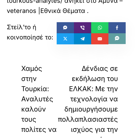
tourkous-analytes/
ανήκει στο
Άμυνα –
veteranos |Εθνικά Θέματα
.
«
»
ΠΡΟΗΓΟΥΜΕΝΟ
ΕΠΟΜΕΝΟ
Χαμός
Δένδιας σε
στην
εκδήλωση του
Τουρκία:
ΕΛΚΑΚ: Με την
Αναλυτές
τεχνολογία να
καλούν
δημιουργήσουμε
τους
πολλαπλασιαστές
πολίτες να
ισχύος για την