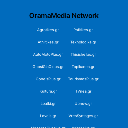
OramaMedia Network
Agrotikes.gr
Politikes.gr
Athlitikes.gr
Texnologika.gr
AutoMotoPlus.gr
Thisishellas.gr
GnosiGiaOlous.gr
Topikanea.gr
GoneisPlus.gr
TourismosPlus.gr
Kultura.gr
TVnea.gr
Loatki.gr
Upnow.gr
Loveis.gr
VresSyntages.gr