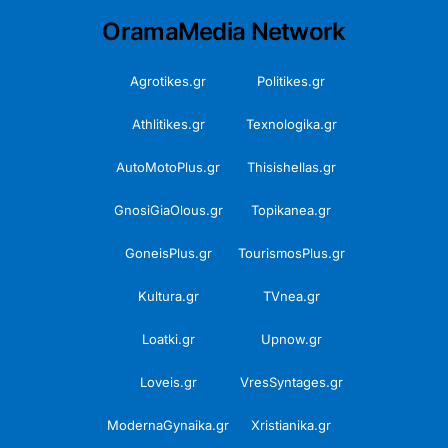
OramaMedia Network
Agrotikes.gr
Politikes.gr
Athlitikes.gr
Texnologika.gr
AutoMotoPlus.gr
Thisishellas.gr
GnosiGiaOlous.gr
Topikanea.gr
GoneisPlus.gr
TourismosPlus.gr
Kultura.gr
TVnea.gr
Loatki.gr
Upnow.gr
Loveis.gr
VresSyntages.gr
ModernaGynaika.gr
Xristianika.gr