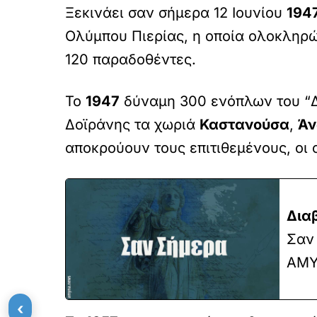
Ξεκινάει σαν σήμερα 12 Ιουνίου
194
Ολύμπου Πιερίας, η οποία ολοκληρώ
120 παραδοθέντες.
Το
1947
δύναμη 300 ενόπλων του “Δ
Δοϊράνης τα χωριά
Καστανούσα
,
Άν
αποκρούουν τους επιτιθεμένους, οι
Δια
Σαν 
ΑΜΥ
‹