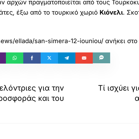
ν αρχών πραγματοποιείται από τους Τουρκοκ
άτες, έξω από το τουρκικό χωριό
Κιόνελι
. Σκ
news/ellada/san-simera-12-iouniou/
ανήκει στ
ελόντριες για την
Τί ισχύει γ
ροσφοράς και του
α