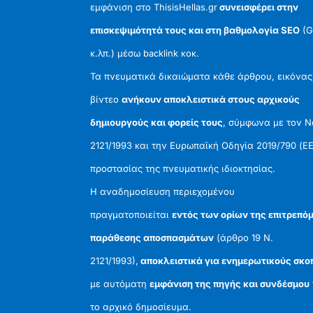
εμφάνιση στο ThisisHellas.gr
συνεισφέρει στην
επισκεψιμότητά τους και στη βαθμολογία SEO
(G
κ.λπ.) μέσω backlink κοκ.
Τα πνευματικά δικαιώματα κάθε άρθρου, εικόνας
βίντεο
ανήκουν αποκλειστικά στους αρχικούς
δημιουργούς και φορείς τους
, σύμφωνα με τον 
2121/1993 και την Ευρωπαϊκή Οδηγία 2019/790 (ΕΕ
προστασίας της πνευματικής ιδιοκτησίας.
Η αναδημοσίευση περιεχομένου
πραγματοποιείται
εντός των ορίων της επιτρεπό
παράθεσης αποσπασμάτων
(άρθρο 19 Ν.
2121/1993),
αποκλειστικά για ενημερωτικούς σκο
με αυτόματη
εμφάνιση της πηγής και συνδέσμου
το αρχικό δημοσίευμα.