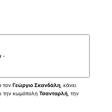
 -
ό τον
Γεώργιο Σκανδάλη
, κάνει
ει την κωμόπολη
Τσανταρλή
, την