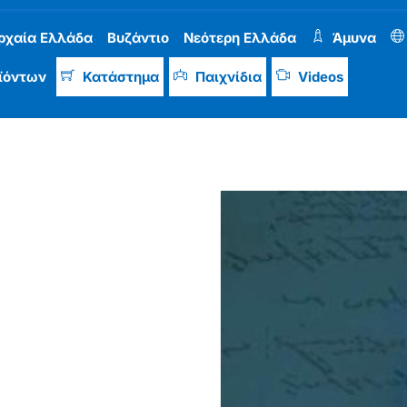
ρχαία Ελλάδα
Βυζάντιο
Νεότερη Ελλάδα
Άμυνα
ϊόντων
Κατάστημα
Παιχνίδια
Videos