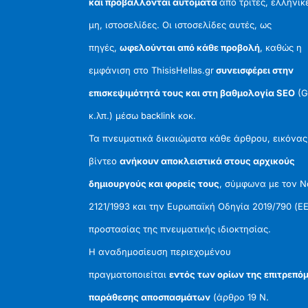
και προβάλλονται αυτόματα
από τρίτες, ελληνικ
μη, ιστοσελίδες. Οι ιστοσελίδες αυτές, ως
πηγές,
ωφελούνται από κάθε προβολή
, καθώς η
εμφάνιση στο ThisisHellas.gr
συνεισφέρει στην
επισκεψιμότητά τους και στη βαθμολογία SEO
(G
κ.λπ.) μέσω backlink κοκ.
Τα πνευματικά δικαιώματα κάθε άρθρου, εικόνας
βίντεο
ανήκουν αποκλειστικά στους αρχικούς
δημιουργούς και φορείς τους
, σύμφωνα με τον 
2121/1993 και την Ευρωπαϊκή Οδηγία 2019/790 (ΕΕ
προστασίας της πνευματικής ιδιοκτησίας.
Η αναδημοσίευση περιεχομένου
πραγματοποιείται
εντός των ορίων της επιτρεπό
παράθεσης αποσπασμάτων
(άρθρο 19 Ν.