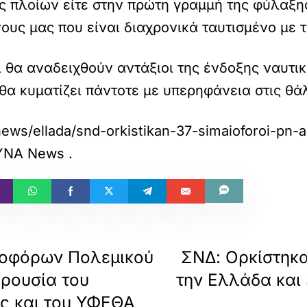
ας πλοίων είτε στην πρώτη γραμμή της φύλαξ
υς μας που είναι διαχρονικά ταυτισμένο με τ
ι θα αναδειχθούν αντάξιοι της ένδοξης ναυτι
θα κυματίζει πάντοτε με υπερηφάνεια στις θά
ews/ellada/snd-orkistikan-37-simaioforoi-pn-a
ΜΥΝΑ News
.
ιοφόρων Πολεμικού
ΣΝΔ: Ορκίστηκ
αρουσία του
την Ελλάδα και
ς και του ΥΦΕΘΑ