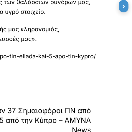
ης των θαλάσσιων συνόρων μας,
›
ο υγρό στοιχείο.
κής μας κληρονομιάς,
λασσές μας».
po-tin-ellada-kai-5-apo-tin-kypro/
»
ΕΠΟΜΕΝΟ
αν 37 Σημαιοφόροι ΠΝ από
 5 από την Κύπρο – ΑΜΥΝΑ
News