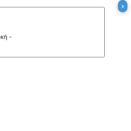
›
κή -