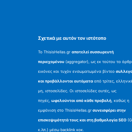
Σχετικά με αυτόν τον ιστότοπο
Το ThisisHellas.gr
αποτελεί συσσωρευτή
περιεχομένου
(aggregator), ως εκ τούτου τα άρθρ
εικόνες και τυχόν ενσωματωμένα βίντεο
συλλεγο
και προβάλλονται αυτόματα
από τρίτες, ελληνικ
μη, ιστοσελίδες. Οι ιστοσελίδες αυτές, ως
πηγές,
ωφελούνται από κάθε προβολή
, καθώς η
εμφάνιση στο ThisisHellas.gr
συνεισφέρει στην
επισκεψιμότητά τους και στη βαθμολογία SEO
(G
κ.λπ.) μέσω backlink κοκ.