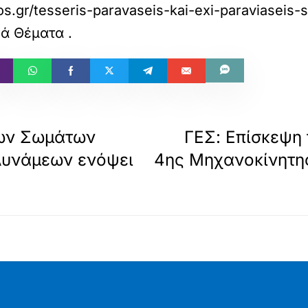
os.gr/tesseris-paravaseis-kai-exi-paraviaseis-
κά Θέματα
.
ων Σωμάτων
ΓΕΣ: Επίσκεψη 
Δυνάμεων ενόψει
4ης Μηχανοκίνητης