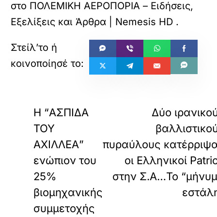
στο
ΠΟΛΕΜΙΚΗ ΑΕΡΟΠΟΡΙΑ – Ειδήσεις,
Εξελίξεις και Άρθρα | Nemesis HD
.
«
ΠΡΟΗΓΟΥΜΕΝΟ
ΕΠΟΜΕ
H “ΑΣΠΙΔΑ
Δύο ιρανικο
ΤΟΥ
βαλλιστικο
ΑΧΙΛΛΕΑ”
πυραύλους κατέρριψ
ενώπιον του
οι Eλληνικοί Patri
25%
στην Σ.Α…Το “μήνυ
βιομηχανικής
εστάλ
συμμετοχής