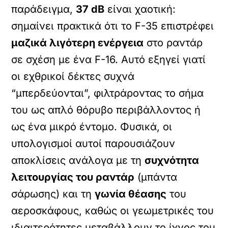
παράδειγμα,
37 dB
είναι χαοτική:
σημαίνει πρακτικά ότι το F-35 επιστρέφει
μαζικά λιγότερη ενέργεια
στο ραντάρ
σε σχέση με ένα F-16. Αυτό εξηγεί γιατί
οι εχθρικοί δέκτες συχνά
“μπερδεύονται”, φιλτράροντας το σήμα
του ως απλό θόρυβο περιβάλλοντος ή
ως ένα μικρό έντομο. Φυσικά, οι
υπολογισμοί αυτοί παρουσιάζουν
αποκλίσεις ανάλογα με τη
συχνότητα
λειτουργίας του ραντάρ
(μπάντα
σάρωσης) και τη
γωνία θέασης
του
αεροσκάφους, καθώς οι γεωμετρικές του
ιδιαιτερότητες μεταβάλλουν το ίχνος του