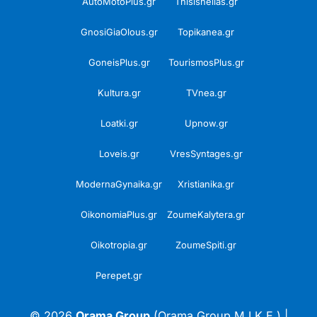
AutoMotoPlus.gr
Thisishellas.gr
GnosiGiaOlous.gr
Topikanea.gr
GoneisPlus.gr
TourismosPlus.gr
Kultura.gr
TVnea.gr
Loatki.gr
Upnow.gr
Loveis.gr
VresSyntages.gr
ModernaGynaika.gr
Xristianika.gr
OikonomiaPlus.gr
ZoumeKalytera.gr
Oikotropia.gr
ZoumeSpiti.gr
Perepet.gr
© 2026
Orama Group
(Orama Group Μ.Ι.Κ.Ε.) |