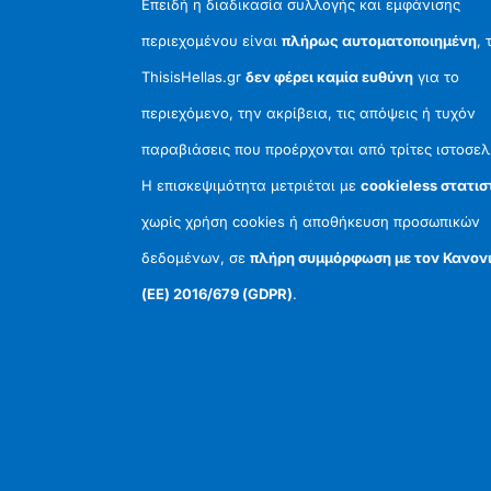
Επειδή η διαδικασία συλλογής και εμφάνισης
περιεχομένου είναι
πλήρως αυτοματοποιημένη
, 
ThisisHellas.gr
δεν φέρει καμία ευθύνη
για το
περιεχόμενο, την ακρίβεια, τις απόψεις ή τυχόν
παραβιάσεις που προέρχονται από τρίτες ιστοσελ
Η επισκεψιμότητα μετριέται με
cookieless στατισ
χωρίς χρήση cookies ή αποθήκευση προσωπικών
δεδομένων, σε
πλήρη συμμόρφωση με τον Κανον
(ΕΕ) 2016/679 (GDPR)
.