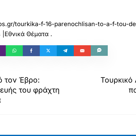
os.gr/tourkika-f-16-parenochlisan-to-a-f-tou-
s |Εθνικά Θέματα
.
 τον Έβρο:
Τουρκικό
κευής του φράχτη
π
ά