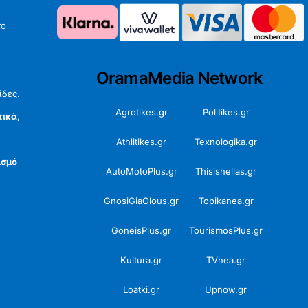
το
OramaMedia Network
ίδες.
Agrotikes.gr
Politikes.gr
τικά
,
Athlitikes.gr
Texnologika.gr
ισμό
AutoMotoPlus.gr
Thisishellas.gr
GnosiGiaOlous.gr
Topikanea.gr
GoneisPlus.gr
TourismosPlus.gr
Kultura.gr
TVnea.gr
Loatki.gr
Upnow.gr