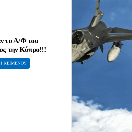
ν το Α/Φ του
ος την Κύπρο!!!
Η ΚΕΙΜΕΝΟΥ