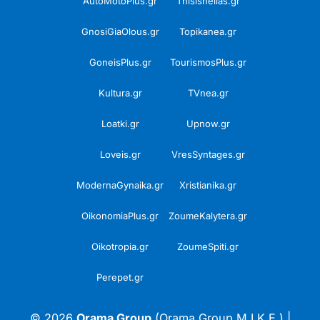
AutoMotoPlus.gr
Thisishellas.gr
GnosiGiaOlous.gr
Topikanea.gr
GoneisPlus.gr
TourismosPlus.gr
Kultura.gr
TVnea.gr
Loatki.gr
Upnow.gr
Loveis.gr
VresSyntages.gr
ModernaGynaika.gr
Xristianika.gr
OikonomiaPlus.gr
ZoumeKalytera.gr
Oikotropia.gr
ZoumeSpiti.gr
Perepet.gr
© 2026
Orama Group
(Orama Group Μ.Ι.Κ.Ε.) |