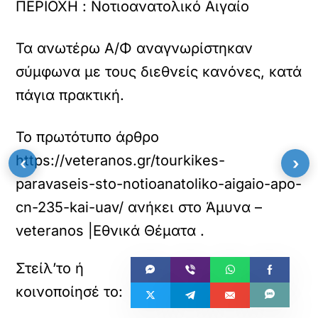
ΠΕΡΙΟΧΗ : Νοτιοανατολικό Αιγαίο
Τα ανωτέρω Α/Φ αναγνωρίστηκαν
σύμφωνα με τους διεθνείς κανόνες, κατά
πάγια πρακτική.
Το πρωτότυπο άρθρο
https://veteranos.gr/tourkikes-
‹
›
paravaseis-sto-notioanatoliko-aigaio-apo-
cn-235-kai-uav/
ανήκει στο
Άμυνα –
veteranos |Εθνικά Θέματα
.