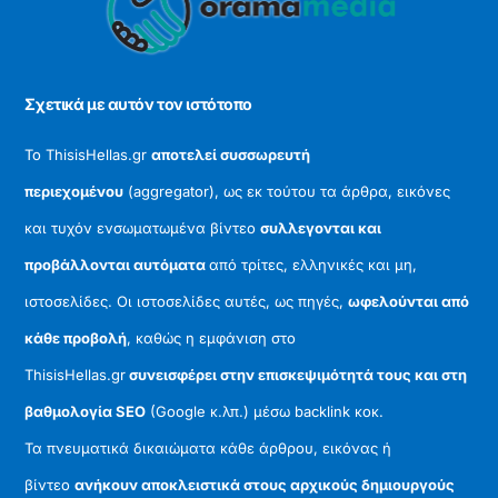
To
Top
Σχετικά με αυτόν τον ιστότοπο
Το ThisisHellas.gr
αποτελεί συσσωρευτή
περιεχομένου
(aggregator), ως εκ τούτου τα άρθρα, εικόνες
και τυχόν ενσωματωμένα βίντεο
συλλεγονται και
προβάλλονται αυτόματα
από τρίτες, ελληνικές και μη,
ιστοσελίδες. Οι ιστοσελίδες αυτές, ως πηγές,
ωφελούνται από
κάθε προβολή
, καθώς η εμφάνιση στο
ThisisHellas.gr
συνεισφέρει στην επισκεψιμότητά τους και στη
βαθμολογία SEO
(Google κ.λπ.) μέσω backlink κοκ.
Τα πνευματικά δικαιώματα κάθε άρθρου, εικόνας ή
βίντεο
ανήκουν αποκλειστικά στους αρχικούς δημιουργούς