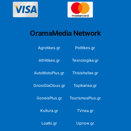
OramaMedia Network
Agrotikes.gr
Politikes.gr
Athlitikes.gr
Texnologika.gr
AutoMotoPlus.gr
Thisishellas.gr
GnosiGiaOlous.gr
Topikanea.gr
GoneisPlus.gr
TourismosPlus.gr
Kultura.gr
TVnea.gr
Loatki.gr
Upnow.gr