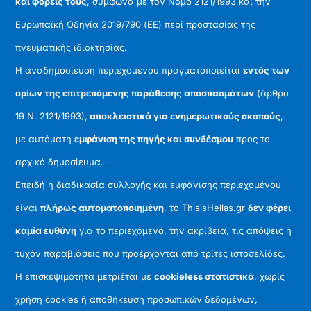
και φορείς τους
, σύμφωνα με τον Νόμο 2121/1993 και την
Ευρωπαϊκή Οδηγία 2019/790 (ΕΕ) περί προστασίας της
πνευματικής ιδιοκτησίας.
Η αναδημοσίευση περιεχομένου πραγματοποιείται
εντός των
ορίων της επιτρεπόμενης παράθεσης αποσπασμάτων
(άρθρο
19 Ν. 2121/1993),
αποκλειστικά για ενημερωτικούς σκοπούς
,
με αυτόματη
εμφάνιση της πηγής και συνδέσμου
προς το
αρχικό δημοσίευμα.
Επειδή η διαδικασία συλλογής και εμφάνισης περιεχομένου
είναι
πλήρως αυτοματοποιημένη
, το ThisisHellas.gr
δεν φέρει
καμία ευθύνη
για το περιεχόμενο, την ακρίβεια, τις απόψεις ή
τυχόν παραβιάσεις που προέρχονται από τρίτες ιστοσελίδες.
Η επισκεψιμότητα μετριέται με
cookieless στατιστικά
, χωρίς
χρήση cookies ή αποθήκευση προσωπικών δεδομένων,