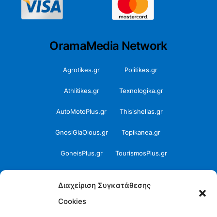
OramaMedia Network
Agrotikes.gr
Politikes.gr
Athlitikes.gr
Texnologika.gr
AutoMotoPlus.gr
Thisishellas.gr
GnosiGiaOlous.gr
Topikanea.gr
GoneisPlus.gr
TourismosPlus.gr
Kultura.gr
TVnea.gr
Διαχείριση Συγκατάθεσης
Loatki.gr
Upnow.gr
Cookies
Loveis.gr
VresSyntages.gr