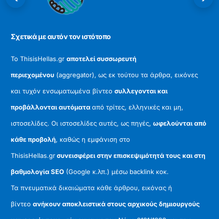
Top
Σχετικά με αυτόν τον ιστότοπο
Το ThisisHellas.gr
αποτελεί συσσωρευτή
περιεχομένου
(aggregator), ως εκ τούτου τα άρθρα, εικόνες
και τυχόν ενσωματωμένα βίντεο
συλλεγονται και
προβάλλονται αυτόματα
από τρίτες, ελληνικές και μη,
ιστοσελίδες. Οι ιστοσελίδες αυτές, ως πηγές,
ωφελούνται από
κάθε προβολή
, καθώς η εμφάνιση στο
ThisisHellas.gr
συνεισφέρει στην επισκεψιμότητά τους και στη
βαθμολογία SEO
(Google κ.λπ.) μέσω backlink κοκ.
Τα πνευματικά δικαιώματα κάθε άρθρου, εικόνας ή
βίντεο
ανήκουν αποκλειστικά στους αρχικούς δημιουργούς