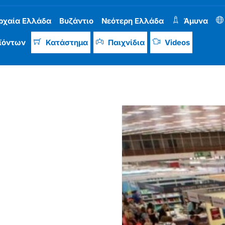
ρχαία Ελλάδα
Βυζάντιο
Νεότερη Ελλάδα
Άμυνα
ϊόντων
Κατάστημα
Παιχνίδια
Videos