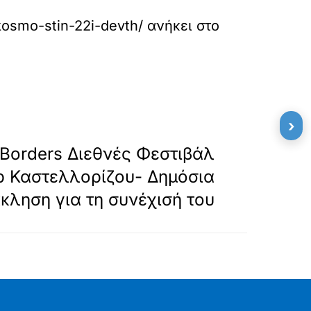
kosmo-stin-22i-devth/
ανήκει στο
»
›
ΕΠΟΜΕΝΟ
Borders Διεθνές Φεστιβάλ
ρ Καστελλορίζου- Δημόσια
κληση για τη συνέχισή του