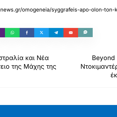
tnews.gr/omogeneia/syggrafeis-apo-olon-ton-
στραλία και Νέα
Beyond 
τειο της Μάχης της
Ντοκιμαντέ
έκ