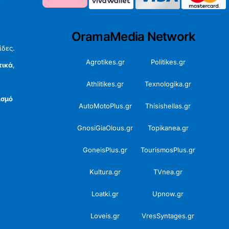
OramaMedia Network
ίδες.
Agrotikes.gr
Politikes.gr
τικά
,
Athlitikes.gr
Texnologika.gr
ισμό
AutoMotoPlus.gr
Thisishellas.gr
GnosiGiaOlous.gr
Topikanea.gr
GoneisPlus.gr
TourismosPlus.gr
Kultura.gr
TVnea.gr
Loatki.gr
Upnow.gr
Loveis.gr
VresSyntages.gr