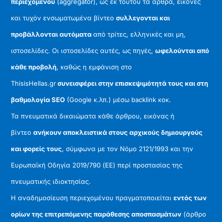
περιεχομένου
(aggregator), ως εκ τούτου τα άρθρα, εικόνες
και τυχόν ενσωματωμένα βίντεο
συλλεγονται και
προβάλλονται αυτόματα
από τρίτες, ελληνικές και μη,
ιστοσελίδες. Οι ιστοσελίδες αυτές, ως πηγές,
ωφελούνται από
κάθε προβολή
, καθώς η εμφάνιση στο
ThisisHellas.gr
συνεισφέρει στην επισκεψιμότητά τους και στη
βαθμολογία SEO
(Google κ.λπ.) μέσω backlink κοκ.
Τα πνευματικά δικαιώματα κάθε άρθρου, εικόνας ή
βίντεο
ανήκουν αποκλειστικά στους αρχικούς δημιουργούς
και φορείς τους
, σύμφωνα με τον Νόμο 2121/1993 και την
Ευρωπαϊκή Οδηγία 2019/790 (ΕΕ) περί προστασίας της
πνευματικής ιδιοκτησίας.
Η αναδημοσίευση περιεχομένου πραγματοποιείται
εντός των
ορίων της επιτρεπόμενης παράθεσης αποσπασμάτων
(άρθρο