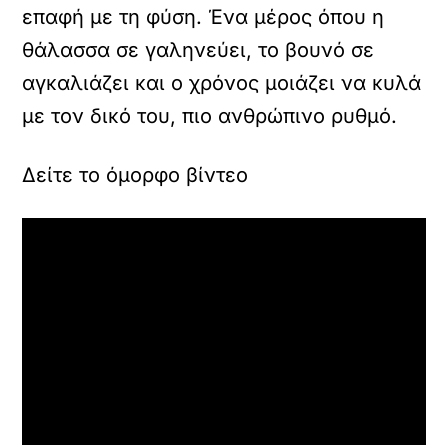
ε
επαφή με τη φύση. Ένα μέρος όπου η
κ
λ
θάλασσα σε γαληνεύει, το βουνό σε
ι
αγκαλιάζει και ο χρόνος μοιάζει να κυλά
κ
γ
με τον δικό του, πιο ανθρώπινο ρυθμό.
ι
α
ν
Δείτε το όμορφο βίντεο
α
ε
π
ι
τ
ρ
έ
ψ
ε
τ
ε
κ
α
ι