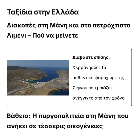
ν
α
Ταξίδια στην Ελλάδα
φ
ο
Διακοπές στη Μάνη και στο πετρόχτιστο
ρ
Λιμένι – Πού να μείνετε
τ
ώ
σ
ε
Διαβάστε επίσης:
τ
ε
Χερρόνησος: Το
α
αυθεντικό ψαροχώρι της
υ
τ
Σίφνου που μοιάζει
ό
τ
ανέγγιχτο από τον χρόνο
ο
ε
ν
Βάθεια: Η πυργοπολιτεία στη Μάνη που
σ
ανήκει σε τέσσερις οικογένειες
ω
μ