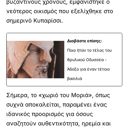
βυζαντινούς χρόνους, εμφανίστηκε ο
νεότερος οικισμός που εξελίχθηκε στο
σημερινό Κυπαρίσσι.
Διαβάστε επίσης:
Ποιο ήταν το τέλος του
θρυλικού Οδυσσέα -
Άδοξο για έναν τέτοιο
όρτωση
βασιλιά
ouTube
βίντεο
Σήμερα, το «χωριό του Μοριά», όπως
συχνά αποκαλείται, παραμένει ένας
Κ
ά
ιδανικός προορισμός για όσους
ν
αναζητούν αυθεντικότητα, ηρεμία και
τ