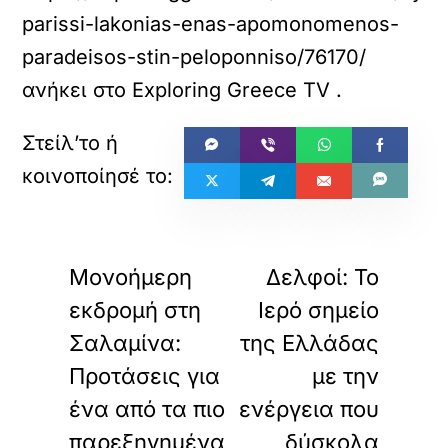
parissi-lakonias-enas-apomonomenos-
paradeisos-stin-peloponniso/76170/
ανήκει στο
Exploring Greece TV
.
«
»
ΠΡΟΗΓΟΥΜΕΝΟ
ΕΠΟΜΕΝΟ
Μονοήμερη
Δελφοί: Το
εκδρομή στη
Ιερό σημείο
Σαλαμίνα:
της Ελλάδας
Προτάσεις για
με την
ένα από τα πιο
ενέργεια που
παρεξηγημένα
δύσκολα