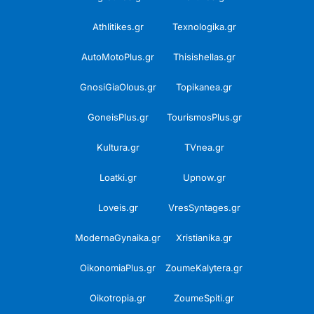
Athlitikes.gr
Texnologika.gr
AutoMotoPlus.gr
Thisishellas.gr
GnosiGiaOlous.gr
Topikanea.gr
GoneisPlus.gr
TourismosPlus.gr
Kultura.gr
TVnea.gr
Loatki.gr
Upnow.gr
Loveis.gr
VresSyntages.gr
ModernaGynaika.gr
Xristianika.gr
OikonomiaPlus.gr
ZoumeKalytera.gr
Oikotropia.gr
ZoumeSpiti.gr