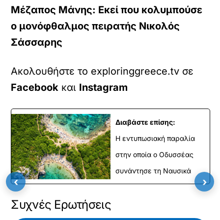
α
Μέζαπος Μάνης: Εκεί που κολυμπούσε
τ
ω
ο μονόφθαλμος πειρατής Νικολός
μ
Σάσσαρης
έ
ν
ο
Ακολουθήστε το exploringgreece.tv σε
Y
o
Facebook
και
Instagram
u
T
u
b
Διαβάστε επίσης:
e
Η εντυπωσιακή παραλία
β
ί
στην οποία ο Οδυσσέας
ν
τ
συνάντησε τη Ναυσικά
ε
‹
›
ο
.
Συχνές Ερωτήσεις