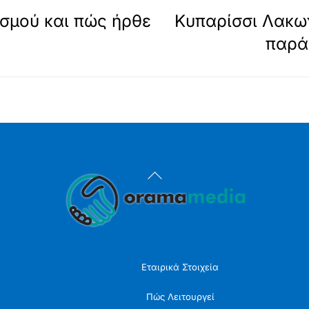
ισμού και πώς ήρθε
Κυπαρίσσι Λακω
παρά
Back
To
Top
Εταιρικά Στοιχεία
Πώς Λειτουργεί