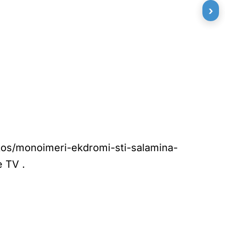
›
nikos/monoimeri-ekdromi-sti-salamina-
e TV
.
»