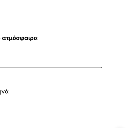
ge ατμόσφαιρα
ηνά