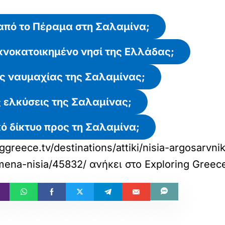
 από το Πέραμα στη Σαλαμίνα;
πυκνοκατοικημένο νησί της Ελλάδας;
ης ναυμαχίας της Σαλαμίνας;
ές ελκύσεις της Σαλαμίνας;
κό δίκτυο προς τη Σαλαμίνα;
nggreece.tv/destinations/attiki/nisia-argosarv
mena-nisia/45832/
ανήκει στο
Exploring Greec