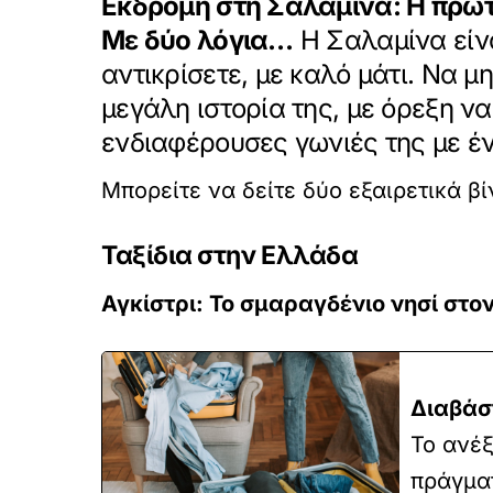
Εκδρομή στη Σαλαμίνα: Η πρώτ
Με δύο λόγια…
Η Σαλαμίνα είνα
αντικρίσετε, με καλό μάτι. Να μ
μεγάλη ιστορία της, με όρεξη ν
ενδιαφέρουσες γωνιές της με έ
Μπορείτε να δείτε δύο εξαιρετικά β
Ταξίδια στην Ελλάδα
Αγκίστρι: Το σμαραγδένιο νησί στ
Διαβάσ
Το ανέ
πράγματ