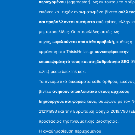
περιεχομένου
(aggregator), ως εκ τούτου τα άρθρ
εικόνες και τυχόν ενσωματωμένα βίντεο
συλλεγο
και προβάλλονται αυτόματα
από τρίτες, ελληνικ
μη, ιστοσελίδες. Οι ιστοσελίδες αυτές, ως
πηγές,
ωφελούνται από κάθε προβολή
, καθώς η
εμφάνιση στο ThisisHellas.gr
συνεισφέρει στην
επισκεψιμότητά τους και στη βαθμολογία SEO
(G
κ.λπ.) μέσω backlink κοκ.
Τα πνευματικά δικαιώματα κάθε άρθρου, εικόνας
βίντεο
ανήκουν αποκλειστικά στους αρχικούς
δημιουργούς και φορείς τους
, σύμφωνα με τον 
2121/1993 και την Ευρωπαϊκή Οδηγία 2019/790 (ΕΕ
προστασίας της πνευματικής ιδιοκτησίας.
Η αναδημοσίευση περιεχομένου