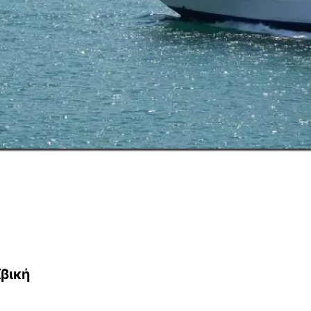
ϊβική