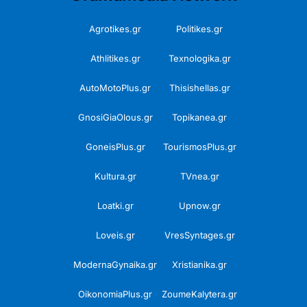
Agrotikes.gr
Politikes.gr
Athlitikes.gr
Texnologika.gr
AutoMotoPlus.gr
Thisishellas.gr
GnosiGiaOlous.gr
Topikanea.gr
GoneisPlus.gr
TourismosPlus.gr
Kultura.gr
TVnea.gr
Loatki.gr
Upnow.gr
Loveis.gr
VresSyntages.gr
ModernaGynaika.gr
Xristianika.gr
OikonomiaPlus.gr
ZoumeKalytera.gr