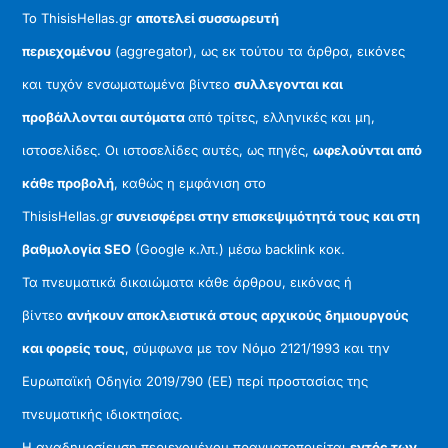
Το ThisisHellas.gr
αποτελεί συσσωρευτή
περιεχομένου
(aggregator), ως εκ τούτου τα άρθρα, εικόνες
και τυχόν ενσωματωμένα βίντεο
συλλεγονται και
προβάλλονται αυτόματα
από τρίτες, ελληνικές και μη,
ιστοσελίδες. Οι ιστοσελίδες αυτές, ως πηγές,
ωφελούνται από
κάθε προβολή
, καθώς η εμφάνιση στο
ThisisHellas.gr
συνεισφέρει στην επισκεψιμότητά τους και στη
βαθμολογία SEO
(Google κ.λπ.) μέσω backlink κοκ.
Τα πνευματικά δικαιώματα κάθε άρθρου, εικόνας ή
βίντεο
ανήκουν αποκλειστικά στους αρχικούς δημιουργούς
και φορείς τους
, σύμφωνα με τον Νόμο 2121/1993 και την
Ευρωπαϊκή Οδηγία 2019/790 (ΕΕ) περί προστασίας της
πνευματικής ιδιοκτησίας.
Η αναδημοσίευση περιεχομένου πραγματοποιείται
εντός των