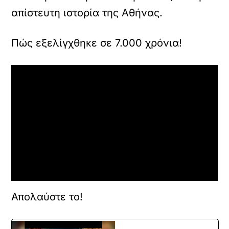
γ
απίστευτη ιστορία της Αθήνας.
ι
α
ν
Πώς εξελίγχθηκε σε 7.000 χρόνια!
α
ε
π
ι
τ
ρ
έ
ψ
ε
τ
ε
κ
α
ι
ν
Απολαύστε το!
α
φ
ο