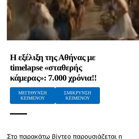
Η εξέλιξη της Αθήνας με
όρτωση
ouTube
timelapse «σταθερής
βίντεο
κάμερας»: 7.000 χρόνια!!
Κ
ά
ΜΕΓΕΘΥΝΣΗ
ΣΜΙΚΡΥΝΣΗ
ΚΕΙΜΕΝΟΥ
ΚΕΙΜΕΝΟΥ
ν
τ
ε
κ
λ
ι
Στο παρακάτω βίντεο παρουσιάζεται η
κ