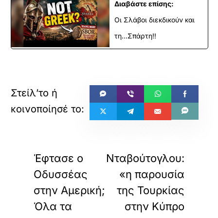
ρ
Διαβάστε επίσης:
τ
Οι Σλάβοι διεκδικούν και
ώ
σ
τη...Σπάρτη!!
ε
τ
ε
α
υ
τ
ό
τ
ο
ε
«
»
ν
ΠΡΟΗΓΟΥΜΕΝΟ
ΕΠΟΜΕΝΟ
σ
Έφτασε ο
Νταβούτογλου:
ω
μ
Οδυσσέας
«η παρουσία
α
τ
στην Αμερική;
της Τουρκίας
ω
Όλα τα
στην Κύπρο
μ
έ