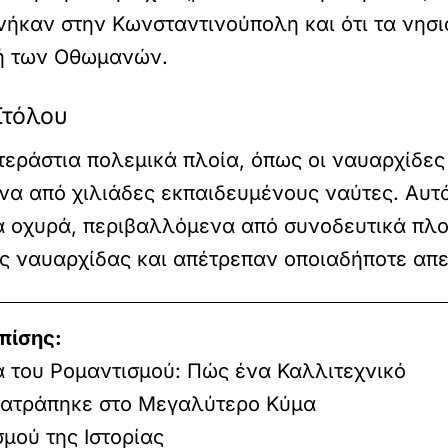
νήκαν στην Κωνσταντινούπολη και ότι τα νησι
χή των Οθωμανών.
Στόλου
εράστια πολεμικά πλοία, όπως οι ναυαρχίδες 
α από χιλιάδες εκπαιδευμένους ναύτες. Αυτά
 οχυρά, περιβαλλόμενα από συνοδευτικά πλοί
ης ναυαρχίδας και απέτρεπαν οποιαδήποτε απε
πίσης:
α του Ρομαντισμού: Πώς ένα Καλλιτεχνικό
τατράπηκε στο Μεγαλύτερο Κύμα
μού της Ιστορίας