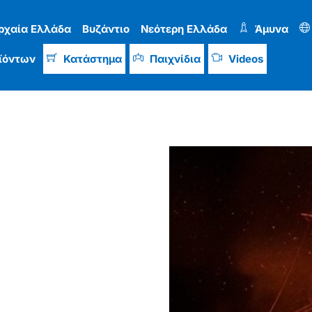
ρχαία Ελλάδα
Βυζάντιο
Νεότερη Ελλάδα
Άμυνα
ϊόντων
Κατάστημα
Παιχνίδια
Videos