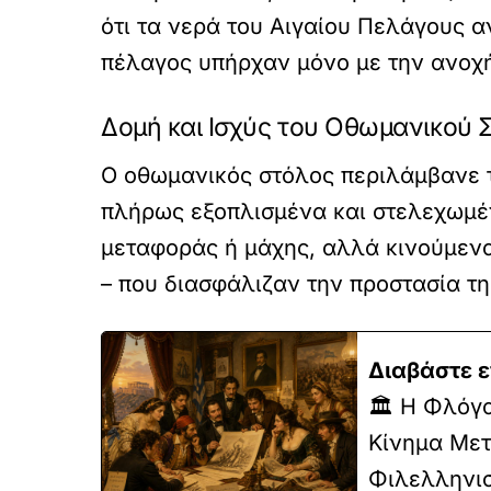
ότι τα νερά του Αιγαίου Πελάγους α
πέλαγος υπήρχαν μόνο με την ανο
Δομή και Ισχύς του Οθωμανικού 
Ο οθωμανικός στόλος περιλάμβανε τ
πλήρως εξοπλισμένα και στελεχωμέν
μεταφοράς ή μάχης, αλλά κινούμενα
– που διασφάλιζαν την προστασία τ
Διαβάστε ε
🏛️ Η Φλόγ
Κίνημα Με
Φιλελληνισ