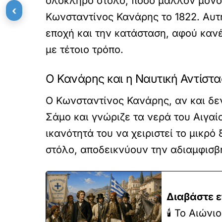
ολόκληρο στόλο, πόσο μάλλον μόνος
‹
Κωνσταντίνος Κανάρης το 1822. Αυτή
εποχή και την κατάσταση, αφού κανέ
με τέτοιο τρόπο.
Ο Κανάρης και η Ναυτική Αντίστ
Ο Κωνσταντίνος Κανάρης, αν και δεν
Σάμο και γνώριζε τα νερά του Αιγαίο
ικανότητά του να χειριστεί το μικρ
στόλο, αποδεικνύουν την αδιαμφισβή
Διαβάστε ε
🕯️ Το Αιώ