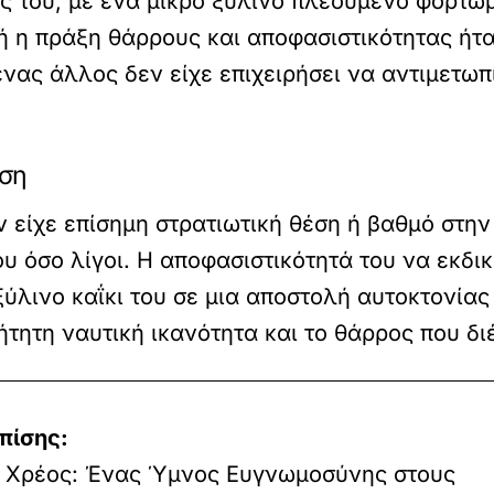
 του, με ένα μικρό ξύλινο πλεούμενο φορτωμ
 η πράξη θάρρους και αποφασιστικότητας ήτα
νας άλλος δεν είχε επιχειρήσει να αντιμετωπ
αση
 είχε επίσημη στρατιωτική θέση ή βαθμό στη
υ όσο λίγοι. Η αποφασιστικότητά του να εκδικ
ό ξύλινο καΐκι του σε μια αποστολή αυτοκτονί
τητη ναυτική ικανότητα και το θάρρος που δι
πίσης:
νιο Χρέος: Ένας Ύμνος Ευγνωμοσύνης στους